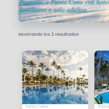
Paquetes a Punta Cana con hotel 
a
familiares o solo adultos
alto
Mostrando los 2 resultados
Punta Cana
Punt