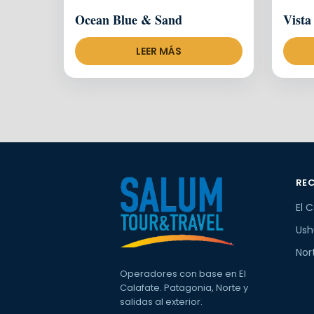
Ocean Blue & Sand
Vista
LEER MÁS
RE
El 
Ush
Nor
Operadores con base en El
Calafate. Patagonia, Norte y
salidas al exterior.