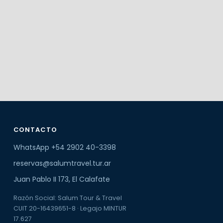
CONTACTO
WhatsApp +54 2902 40-3398
reservas@salumtravel.tur.ar
Juan Pablo II 173, El Calafate
Razón Social: Salum Tour & Travel
CUIT 20-16439651-8 · Legajo MINTUR
17.627