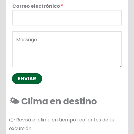
Correo electrónico
*
M
e
s
s
a
g
ENVIAR
e
*
🌤️ Clima en destino
👉 Revisá el clima en tiempo real antes de tu
excursión.